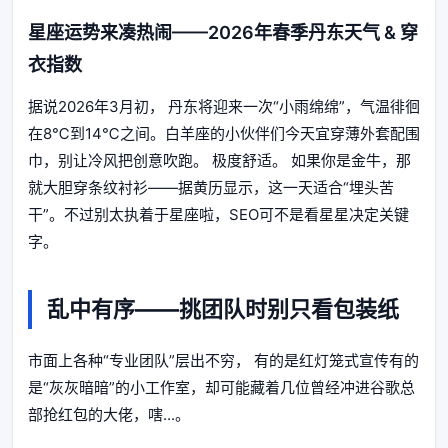
星座运势来凑热闹——2026年春季丹东天气 & 穿
衣指数
据说2026年3月初， 丹东将迎来一次“小雨绵绵”，气温徘徊
在8℃到14℃之间。白羊座的小伙伴们今天宜穿薄外套配围
巾，别让冷风把创意吹跑。 极度舒适。 如果你是金牛，那
就大胆穿条纹衬衫——据黄历显示，这一天适合“埋头苦
干”。不过别太执着于星座啦，SEO可不是看星星决定关键
字。
乱中有序——挑团队时别只看包装纸
市面上各种“专业团队”层出不穷， 有的是红灯笼式宣传有的
是“灰灰暗暗”的小工作室，却可能藏着几位曾经冲进谷歌总
部抢红包的大佬，嗐...。