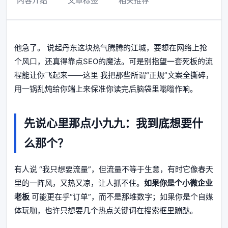
内容介绍
文章标签
相关推荐
他急了。 说起丹东这块热气腾腾的江城，要想在网络上抢
个风口，还真得靠点SEO的魔法。可是别指望一套死板的流
程能让你飞起来——这里 我把那些所谓“正规”文案全撕碎，
用一锅乱炖给你端上来保准你读完后脑袋里嗡嗡作响。
先说心里那点小九九：我到底想要什
么那个？
有人说 “我只想要流量”，但流量不等于生意，有时它像春天
里的一阵风，又热又凉，让人抓不住。
如果你是个小微企业
老板
可能更在乎“订单”，而不是那堆数字；如果你是个自媒
体玩咖，也许只想要几个热点关键词在搜索框里蹦跶。