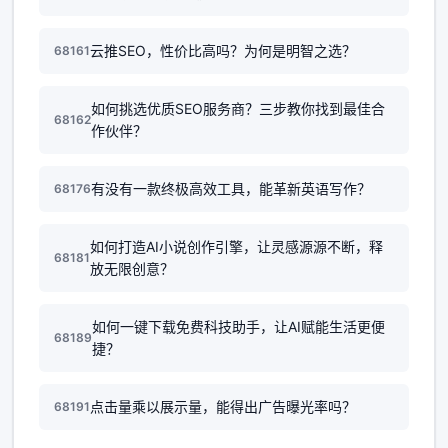
云推SEO，性价比高吗？为何是明智之选？
68161
如何挑选优质SEO服务商？三步教你找到最佳合
68162
作伙伴？
有没有一款终极高效工具，能革新英语写作？
68176
如何打造AI小说创作引擎，让灵感源源不断，释
68181
放无限创意？
如何一键下载免费科技助手，让AI赋能生活更便
68189
捷？
点击量乘以展示量，能得出广告曝光率吗？
68191