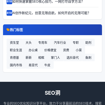
如何快速掌握SEO核心技巧，一网打尽自学方法？
68186
AI创作新纪元，创意无限启航，如何开启的无限可能？
68185
热门标签
资生堂
大头
专用车
汽车行业
专职
助剂
职业生涯
办公桌
价格便宜
资费
小菜
肯德基
新新
相框
掌门人
选抖音代
鱼刺
国内市场
易亚代
牛皮
SEO洞
专业的SEO优化知识分享平台，致力于分享最前沿的SEO技术、搜索