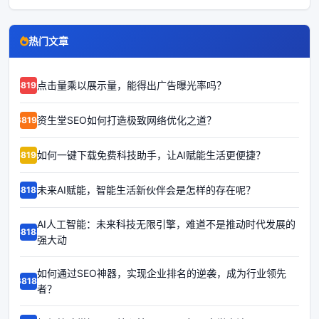
热门文章
点击量乘以展示量，能得出广告曝光率吗？
68192
资生堂SEO如何打造极致网络优化之道？
68191
如何一键下载免费科技助手，让AI赋能生活更便捷？
68190
未来AI赋能，智能生活新伙伴会是怎样的存在呢？
68189
AI人工智能：未来科技无限引擎，难道不是推动时代发展的
68188
强大动
如何通过SEO神器，实现企业排名的逆袭，成为行业领先
68187
者？