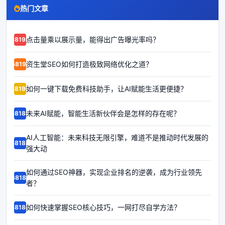
热门文章
点击量乘以展示量，能得出广告曝光率吗？
68192
资生堂SEO如何打造极致网络优化之道？
68191
如何一键下载免费科技助手，让AI赋能生活更便捷？
68190
未来AI赋能，智能生活新伙伴会是怎样的存在呢？
68189
AI人工智能：未来科技无限引擎，难道不是推动时代发展的
68188
强大动
如何通过SEO神器，实现企业排名的逆袭，成为行业领先
68187
者？
如何快速掌握SEO核心技巧，一网打尽自学方法？
68186