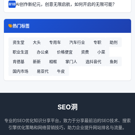
AI创作新纪元，创意无限启航，如何开启的无限可能？
68185
热门标签
资生堂
大头
专用车
汽车行业
专职
助剂
职业生涯
办公桌
价格便宜
资费
小菜
肯德基
新新
相框
掌门人
选抖音代
鱼刺
国内市场
易亚代
牛皮
SEO洞
专业的SEO优化知识分享平台，致力于分享最前沿的SEO技术、搜索
引擎优化策略和网络营销技巧，助力企业提升网站排名与流量。