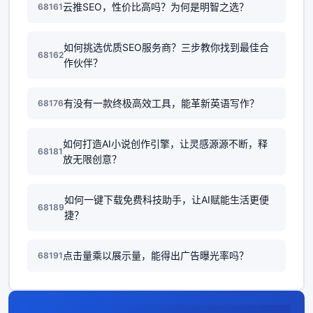
云推SEO，性价比高吗？为何是明智之选？
68161
如何挑选优质SEO服务商？三步教你找到最佳合
68162
作伙伴？
有没有一款终极高效工具，能革新英语写作？
68176
如何打造AI小说创作引擎，让灵感源源不断，释
68181
放无限创意？
如何一键下载免费科技助手，让AI赋能生活更便
68189
捷？
点击量乘以展示量，能得出广告曝光率吗？
68191