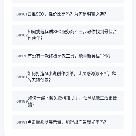
云推SEO，性价比高吗？为何是明智之选？
68161
如何挑选优质SEO服务商？三步教你找到最佳合
68162
作伙伴？
有没有一款终极高效工具，能革新英语写作？
68176
如何打造AI小说创作引擎，让灵感源源不断，释
68181
放无限创意？
如何一键下载免费科技助手，让AI赋能生活更便
68189
捷？
点击量乘以展示量，能得出广告曝光率吗？
68191