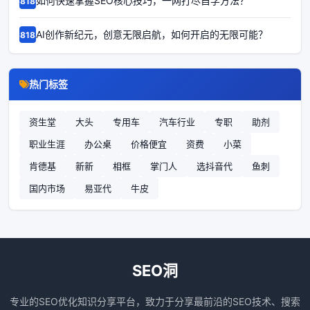
如何快速掌握SEO核心技巧，一网打尽自学方法？
68186
AI创作新纪元，创意无限启航，如何开启的无限可能？
68185
热门标签
资生堂
大头
专用车
汽车行业
专职
助剂
职业生涯
办公桌
价格便宜
资费
小菜
肯德基
新新
相框
掌门人
选抖音代
鱼刺
国内市场
易亚代
牛皮
SEO洞
专业的SEO优化知识分享平台，致力于分享最前沿的SEO技术、搜索