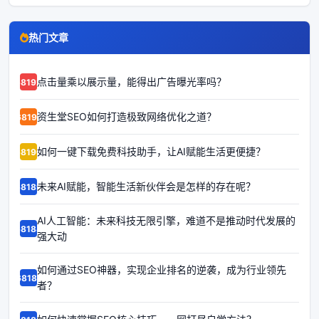
热门文章
点击量乘以展示量，能得出广告曝光率吗？
68192
资生堂SEO如何打造极致网络优化之道？
68191
如何一键下载免费科技助手，让AI赋能生活更便捷？
68190
未来AI赋能，智能生活新伙伴会是怎样的存在呢？
68189
AI人工智能：未来科技无限引擎，难道不是推动时代发展的
68188
强大动
如何通过SEO神器，实现企业排名的逆袭，成为行业领先
68187
者？