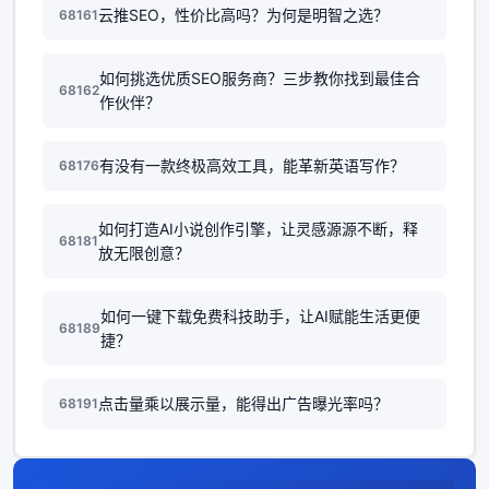
云推SEO，性价比高吗？为何是明智之选？
68161
如何挑选优质SEO服务商？三步教你找到最佳合
68162
作伙伴？
有没有一款终极高效工具，能革新英语写作？
68176
如何打造AI小说创作引擎，让灵感源源不断，释
68181
放无限创意？
如何一键下载免费科技助手，让AI赋能生活更便
68189
捷？
点击量乘以展示量，能得出广告曝光率吗？
68191