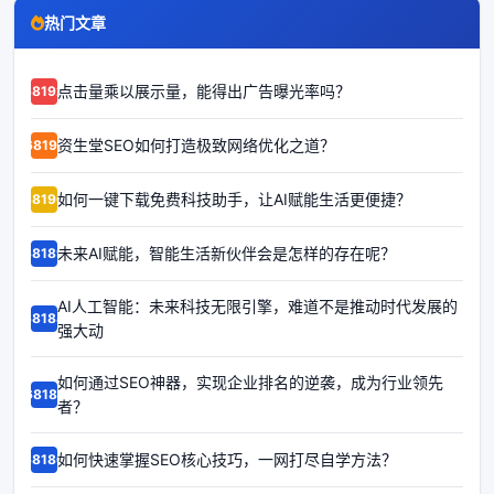
热门文章
点击量乘以展示量，能得出广告曝光率吗？
68192
资生堂SEO如何打造极致网络优化之道？
68191
如何一键下载免费科技助手，让AI赋能生活更便捷？
68190
未来AI赋能，智能生活新伙伴会是怎样的存在呢？
68189
AI人工智能：未来科技无限引擎，难道不是推动时代发展的
68188
强大动
如何通过SEO神器，实现企业排名的逆袭，成为行业领先
68187
者？
如何快速掌握SEO核心技巧，一网打尽自学方法？
68186