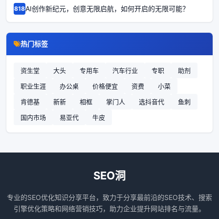
AI创作新纪元，创意无限启航，如何开启的无限可能？
68185
热门标签
资生堂
大头
专用车
汽车行业
专职
助剂
职业生涯
办公桌
价格便宜
资费
小菜
肯德基
新新
相框
掌门人
选抖音代
鱼刺
国内市场
易亚代
牛皮
SEO洞
专业的SEO优化知识分享平台，致力于分享最前沿的SEO技术、搜索
引擎优化策略和网络营销技巧，助力企业提升网站排名与流量。