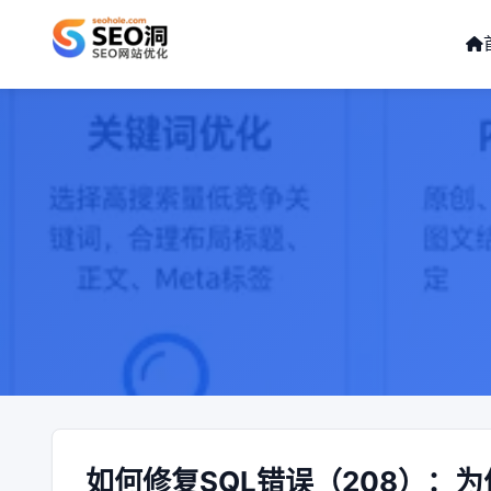
如何修复SQL错误（208）：为何