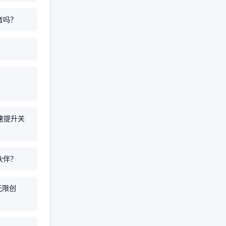
者吗？
？
速提升关
伙伴？
无限创