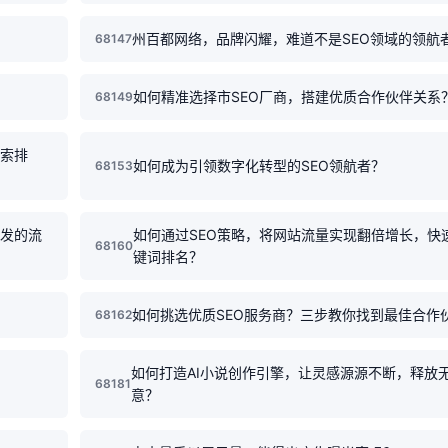
州百都网络，品牌闪耀，难道不是SEO领域的领航
68147
？
如何精准选择市SEO厂商，搭建优质合作伙伴关系
68149
搜索排
如何成为引领数字化转型的SEO领航者？
68153
即发的流
如何通过SEO策略，将网站流量实现翻倍增长，快
68160
键词排名？
如何挑选优质SEO服务商？三步教你找到最佳合作
68162
如何打造AI小说创作引擎，让灵感源源不断，释放
68181
意？