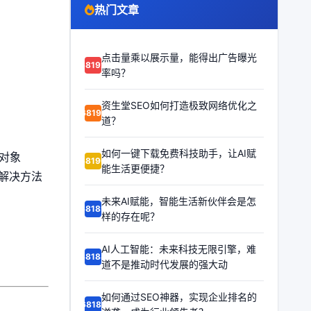
热门文章
点击量乘以展示量，能得出广告曝光
68192
率吗？
资生堂SEO如何打造极致网络优化之
68191
道？
如何一键下载免费科技助手，让AI赋
：对象
68190
能生活更便捷？
因+解决方法
未来AI赋能，智能生活新伙伴会是怎
68189
样的存在呢？
AI人工智能：未来科技无限引擎，难
68188
道不是推动时代发展的强大动
如何通过SEO神器，实现企业排名的
68187