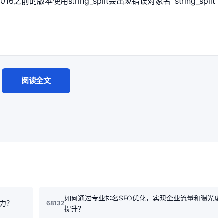
前的版本使用string_split会出现错误对象名 ‘string_split
阅读全文
如何通过专业排名SEO优化，实现企业流量和曝光
动力？
68132
提升？