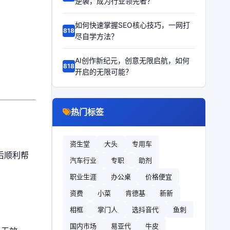
逆袭，成为行业领先者？
如何快速掌握SEO核心技巧，一网打
68186
尽自学方法？
AI创作新纪元，创意无限启航，如何
68185
开启的无限可能？
热门标签
资生堂
大头
专用车
然后顺利帮
汽车行业
专职
助剂
职业生涯
办公桌
价格便宜
资费
小菜
肯德基
新新
相框
掌门人
选抖音代
鱼刺
国内市场
易亚代
牛皮