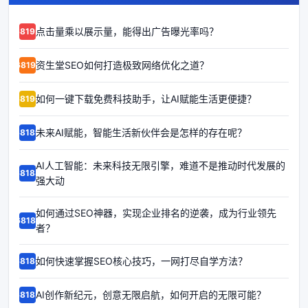
点击量乘以展示量，能得出广告曝光率吗？
68192
资生堂SEO如何打造极致网络优化之道？
68191
如何一键下载免费科技助手，让AI赋能生活更便捷？
68190
未来AI赋能，智能生活新伙伴会是怎样的存在呢？
68189
AI人工智能：未来科技无限引擎，难道不是推动时代发展的
68188
强大动
如何通过SEO神器，实现企业排名的逆袭，成为行业领先
68187
者？
如何快速掌握SEO核心技巧，一网打尽自学方法？
68186
AI创作新纪元，创意无限启航，如何开启的无限可能？
68185