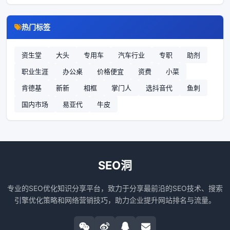
热门标签
资生堂
大头
专用车
汽车行业
专职
助剂
职业生涯
办公桌
价格便宜
资费
小菜
肯德基
新新
相框
掌门人
选抖音代
鱼刺
国内市场
易亚代
牛皮
SEO洞
专业的SEO优化知识分享平台，致力于分享最前沿的SEO技术、搜索
引擎优化策略和网络营销技巧，助力企业提升网站排名与流量。