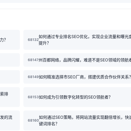
如何通过专业排名SEO优化，实现企业流量和曝光
动力？
68132
提升？
州百都网络，品牌闪耀，难道不是SEO领域的领航
68147
？
如何精准选择市SEO厂商，搭建优质合作伙伴关系
68149
搜索排
如何成为引领数字化转型的SEO领航者？
68153
即发的流
如何通过SEO策略，将网站流量实现翻倍增长，快
68160
键词排名？