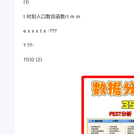
(1)
t 时刻人口数目函数rt m m
e x x x t x -???
? ??-
11)(0 (2)