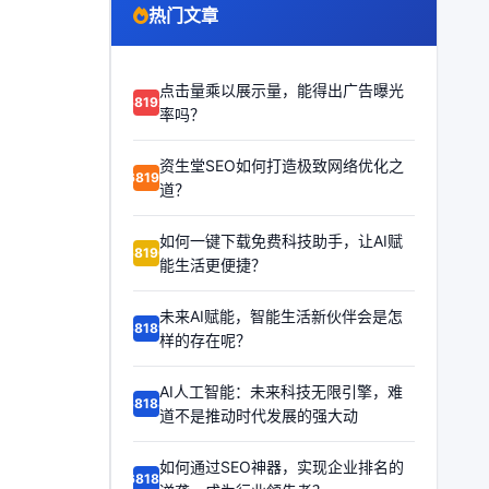
热门文章
点击量乘以展示量，能得出广告曝光
68192
率吗？
资生堂SEO如何打造极致网络优化之
68191
道？
如何一键下载免费科技助手，让AI赋
68190
能生活更便捷？
未来AI赋能，智能生活新伙伴会是怎
68189
样的存在呢？
AI人工智能：未来科技无限引擎，难
68188
道不是推动时代发展的强大动
如何通过SEO神器，实现企业排名的
68187