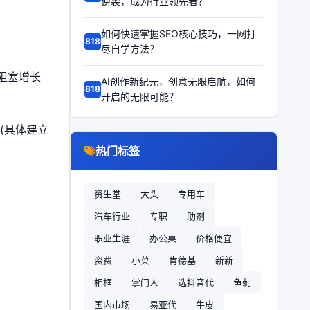
逆袭，成为行业领先者？
如何快速掌握SEO核心技巧，一网打
68186
尽自学方法？
阻塞增长
AI创作新纪元，创意无限启航，如何
68185
开启的无限可能？
(具体建立
热门标签
资生堂
大头
专用车
汽车行业
专职
助剂
职业生涯
办公桌
价格便宜
资费
小菜
肯德基
新新
相框
掌门人
选抖音代
鱼刺
国内市场
易亚代
牛皮