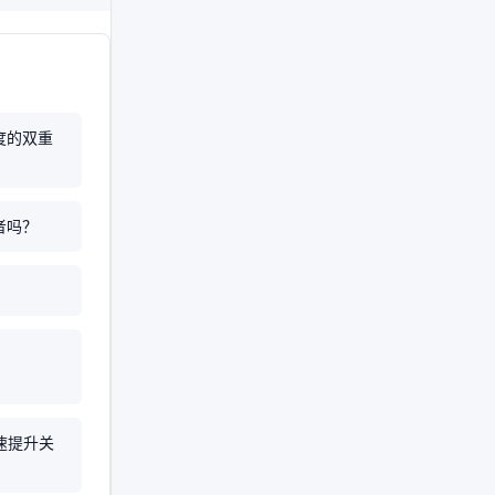
度的双重
者吗？
？
速提升关