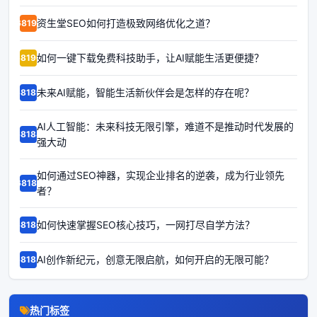
资生堂SEO如何打造极致网络优化之道？
68191
如何一键下载免费科技助手，让AI赋能生活更便捷？
68190
未来AI赋能，智能生活新伙伴会是怎样的存在呢？
68189
AI人工智能：未来科技无限引擎，难道不是推动时代发展的
68188
强大动
如何通过SEO神器，实现企业排名的逆袭，成为行业领先
68187
者？
如何快速掌握SEO核心技巧，一网打尽自学方法？
68186
AI创作新纪元，创意无限启航，如何开启的无限可能？
68185
热门标签