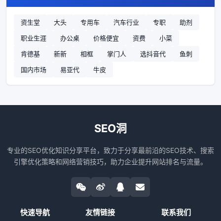
资生堂
大头
专用车
汽车行业
专职
助剂
职业生涯
办公桌
价格便宜
资费
小菜
肯德基
新新
相框
掌门人
选抖音代
鱼刺
国内市场
易亚代
牛皮
SEO洞
专业的SEO优化知识分享平台，致力于分享最前沿的SEO技术、搜索
引擎优化策略和网络营销技巧，助力企业提升网站排名与流量。
快速导航
友情链接
联系我们