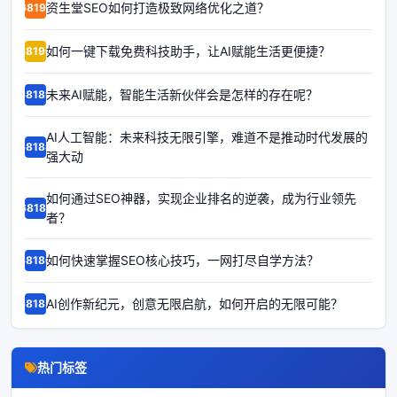
资生堂SEO如何打造极致网络优化之道？
68191
如何一键下载免费科技助手，让AI赋能生活更便捷？
68190
未来AI赋能，智能生活新伙伴会是怎样的存在呢？
68189
AI人工智能：未来科技无限引擎，难道不是推动时代发展的
68188
强大动
如何通过SEO神器，实现企业排名的逆袭，成为行业领先
68187
者？
如何快速掌握SEO核心技巧，一网打尽自学方法？
68186
AI创作新纪元，创意无限启航，如何开启的无限可能？
68185
热门标签