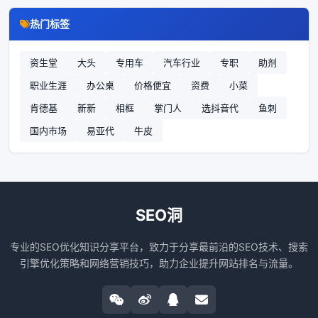
热门标签
资生堂
大头
专用车
汽车行业
专职
助剂
职业生涯
办公桌
价格便宜
资费
小菜
肯德基
新新
相框
掌门人
选抖音代
鱼刺
国内市场
易亚代
牛皮
SEO洞
专业的SEO优化知识分享平台，致力于分享最前沿的SEO技术、搜索
引擎优化策略和网络营销技巧，助力企业提升网站排名与流量。