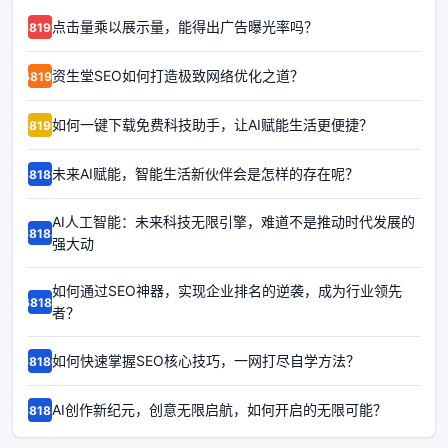
点击量乘以展示量，能得出广告曝光率吗？
68192
资生堂SEO如何打造极致网络优化之道？
68191
如何一键下载免费科技助手，让AI赋能生活更便捷？
68190
未来AI赋能，智能生活新伙伴会是怎样的存在呢？
68189
AI人工智能：未来科技无限引擎，难道不是推动时代发展的
68188
强大动
如何通过SEO神器，实现企业排名的逆袭，成为行业领先
68187
者？
如何快速掌握SEO核心技巧，一网打尽自学方法？
68186
AI创作新纪元，创意无限启航，如何开启的无限可能？
68185