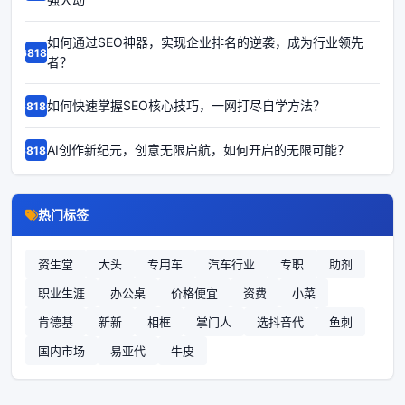
如何通过SEO神器，实现企业排名的逆袭，成为行业领先
68187
者？
如何快速掌握SEO核心技巧，一网打尽自学方法？
68186
AI创作新纪元，创意无限启航，如何开启的无限可能？
68185
热门标签
资生堂
大头
专用车
汽车行业
专职
助剂
职业生涯
办公桌
价格便宜
资费
小菜
肯德基
新新
相框
掌门人
选抖音代
鱼刺
国内市场
易亚代
牛皮