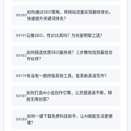
如何通过SEO策略，将网站流量实现翻倍增长，
68160
快速提升关键词排名？
云推SEO，性价比高吗？为何是明智之选？
68161
如何挑选优质SEO服务商？三步教你找到最佳合
68162
作伙伴？
有没有一款终极高效工具，能革新英语写作？
68176
如何打造AI小说创作引擎，让灵感源源不断，释
68181
放无限创意？
如何一键下载免费科技助手，让AI赋能生活更便
68189
捷？