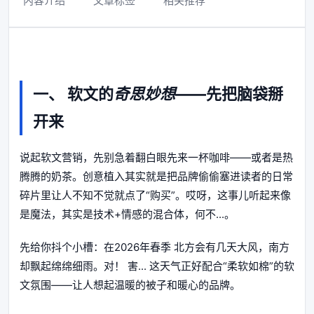
内容介绍
文章标签
相关推荐
一、
软文
的
奇思妙想
——先把脑袋掰
开来
说起软文营销，先别急着翻白眼先来一杯咖啡——或者是热
腾腾的奶茶。创意植入其实就是把品牌偷偷塞进读者的日常
碎片里让人不知不觉就点了“购买”。哎呀，这事儿听起来像
是魔法，其实是技术+情感的混合体，何不...。
先给你抖个小槽：在2026年春季 北方会有几天大风，南方
却飘起绵绵细雨。对！ 害... 这天气正好配合“柔软如棉”的软
文氛围——让人想起温暖的被子和暖心的品牌。