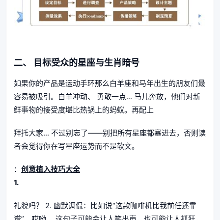
二、
目标受众
的星座与生肖暗号
如果你的产品是运动手环那么白羊座和马年出生的朋友们最
容易被吸引。白羊冲动、 勇敢一点... 马儿奔放，他们对新
鲜事物的接受度堪比热锅上的蚂蚁。再配上
拜托大家... 不过别忘了——别把所有星座都塞进去，否则读
者会觉得你在写星座运势而不是软文。
：
创意植入技巧大全
1.
礼貌吗？ 2. 幽默调侃：比如说“这款咖啡机比我前任还靠
谱”。哎呦， 这句子可能会让人笑出声，也可能让人抓狂，