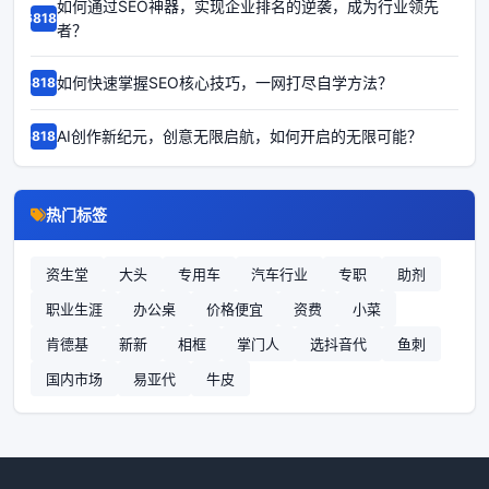
如何通过SEO神器，实现企业排名的逆袭，成为行业领先
68187
者？
如何快速掌握SEO核心技巧，一网打尽自学方法？
68186
AI创作新纪元，创意无限启航，如何开启的无限可能？
68185
热门标签
资生堂
大头
专用车
汽车行业
专职
助剂
职业生涯
办公桌
价格便宜
资费
小菜
肯德基
新新
相框
掌门人
选抖音代
鱼刺
国内市场
易亚代
牛皮