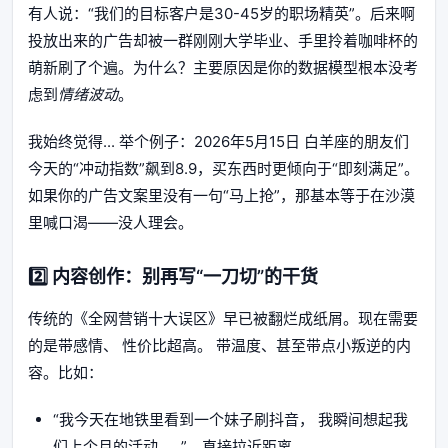
有人说：“我们的目标客户是30-45岁的职场精英”。后来啊
投放出来的广告却被一群刚刚大学毕业、手里拎着咖啡杯的
萌新刷了个遍。为什么？主要原因是你的数据模型根本没考
虑到
情绪波动
。
我始终觉得... 举个例子：2026年5月15日 白羊座的朋友们
今天的“冲动指数”飙到8.9，买东西时更倾向于“即刻满足”。
如果你的广告文案里没有一句“马上抢”，那基本等于在沙漠
里喊口渴——没人理会。
2️⃣ 内容创作：别再写“一刀切”的干货
传统的《全网营销十大误区》早已被翻烂成纸屑。现在需要
的是带感情、 性价比超高。 带温度、甚至带点小叛逆的内
容。比如：
“我今天在地铁里看到一个妹子刷抖音， 我瞬间想起我
们上个月的活动……”，直接拉近距离。