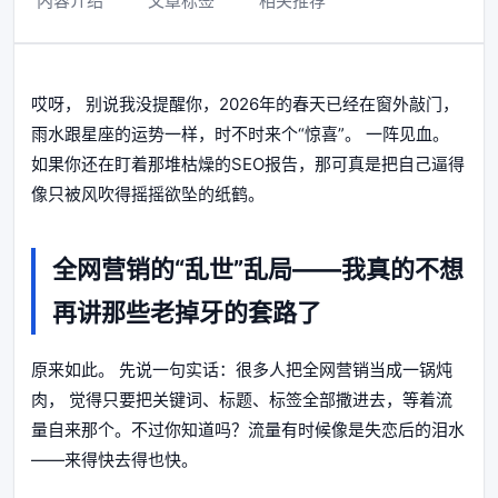
内容介绍
文章标签
相关推荐
哎呀， 别说我没提醒你，2026年的春天已经在窗外敲门，
雨水跟星座的运势一样，时不时来个“惊喜”。 一阵见血。
如果你还在盯着那堆枯燥的SEO报告，那可真是把自己逼得
像只被风吹得摇摇欲坠的纸鹤。
全网营销的“乱世”乱局——我真的不想
再讲那些老掉牙的套路了
原来如此。 先说一句实话：很多人把全网营销当成一锅炖
肉， 觉得只要把关键词、标题、标签全部撒进去，等着流
量自来那个。不过你知道吗？流量有时候像是失恋后的泪水
——来得快去得也快。