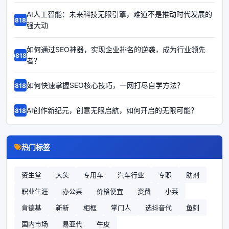
AI人工智能：未来科技无限引擎，难道不是推动时代发展的
68188
强大动
如何通过SEO神器，实现企业排名的逆袭，成为行业领先
68187
者？
如何快速掌握SEO核心技巧，一网打尽自学方法？
68186
AI创作新纪元，创意无限启航，如何开启的无限可能？
68185
热门标签
资生堂
大头
专用车
汽车行业
专职
助剂
职业生涯
办公桌
价格便宜
资费
小菜
肯德基
新新
相框
掌门人
选抖音代
鱼刺
国内市场
易亚代
牛皮