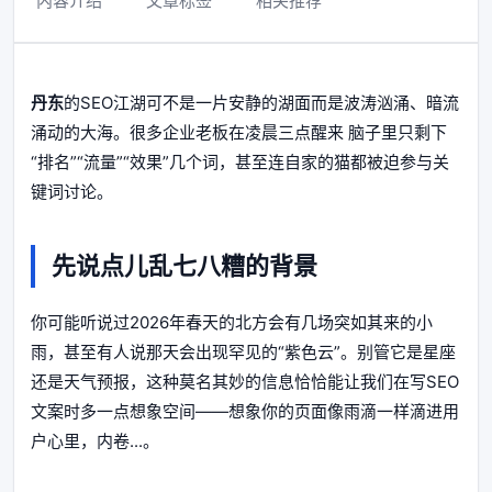
内容介绍
文章标签
相关推荐
丹东
的SEO江湖可不是一片安静的湖面而是波涛汹涌、暗流
涌动的大海。很多企业老板在凌晨三点醒来 脑子里只剩下
“排名”“流量”“效果”几个词，甚至连自家的猫都被迫参与关
键词讨论。
先说点儿乱七八糟的背景
你可能听说过2026年春天的北方会有几场突如其来的小
雨，甚至有人说那天会出现罕见的“紫色云”。别管它是星座
还是天气预报，这种莫名其妙的信息恰恰能让我们在写SEO
文案时多一点想象空间——想象你的页面像雨滴一样滴进用
户心里，内卷...。