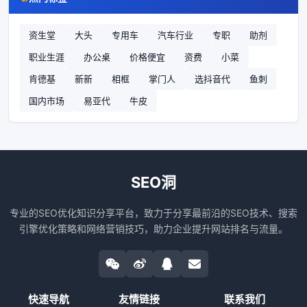
资生堂
大头
专用车
汽车行业
专职
助剂
职业生涯
办公桌
价格便宜
资费
小菜
肯德基
新新
相框
掌门人
选抖音代
鱼刺
国内市场
易亚代
牛皮
SEO洞
专业的SEO优化知识分享平台，致力于分享最前沿的SEO技术、搜索
引擎优化策略和网络营销技巧，助力企业提升网站排名与流量。
快速导航
友情链接
联系我们