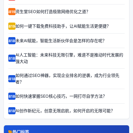
资生堂SEO如何打造极致网络优化之道？
68191
如何一键下载免费科技助手，让AI赋能生活更便捷？
68190
未来AI赋能，智能生活新伙伴会是怎样的存在呢？
68189
AI人工智能：未来科技无限引擎，难道不是推动时代发展的
68188
强大动
如何通过SEO神器，实现企业排名的逆袭，成为行业领先
68187
者？
如何快速掌握SEO核心技巧，一网打尽自学方法？
68186
AI创作新纪元，创意无限启航，如何开启的无限可能？
68185
热门标签