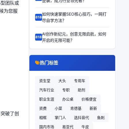
逆袭，成为行业领先者？
小型团队或
候为您服
如何快速掌握SEO核心技巧，一网打
68186
尽自学方法？
AI创作新纪元，创意无限启航，如何
68185
开启的无限可能？
热门标签
资生堂
大头
专用车
汽车行业
专职
助剂
职业生涯
办公桌
价格便宜
资费
小菜
肯德基
新新
户突破了创
相框
掌门人
选抖音代
鱼刺
国内市场
易亚代
牛皮