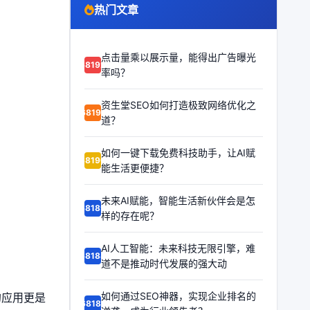
热门文章
点击量乘以展示量，能得出广告曝光
68192
率吗？
资生堂SEO如何打造极致网络优化之
68191
道？
如何一键下载免费科技助手，让AI赋
68190
能生活更便捷？
未来AI赋能，智能生活新伙伴会是怎
68189
样的存在呢？
AI人工智能：未来科技无限引擎，难
68188
道不是推动时代发展的强大动
如何通过SEO神器，实现企业排名的
的应用更是
68187