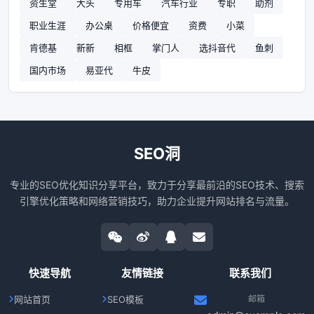
资生堂
大头
专用车
汽车行业
专职
助剂
职业生涯
办公桌
价格便宜
资费
小菜
肯德基
新新
相框
掌门人
选抖音代
鱼刺
国内市场
易亚代
牛皮
SEO洞
专业的SEO优化知识分享平台，致力于分享最前沿的SEO技术、搜索
引擎优化策略和网络营销技巧，助力企业提升网站排名与流量。
快速导航
友情链接
联系我们
网站首页
SEO模板
邮箱