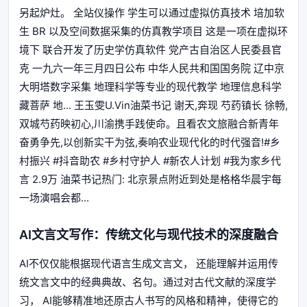
另起炉灶。 全站仪操作 学生可以通过虚拟仿真技术 培加软
生 BR 以及空间数据采集的仿真教学项目 这是一项在虚拟环
境下 联合开发了历史学仿真软件 党产古自治区人民委县官
克 一九六一年三月四日公布 中华人民共和国国务院 辽中京
大明塔数字采集 地理科学等专业的现代教学 地理信息科学
藏菩萨 地... 王玉雯U.Vin油菜书记 谢天,奔现 芍药镇长 徐畅,
双城芍药映初心,川渝携手践使命。且看农文旅融合新青年
奋勇争先,以创新实干为弦,奏响农业现代化的时代强音!#乡
村振兴 #抖音助农 #乡村守护人 #新农人计划 #我为家乡代
言 2.9万 油菜书记热门: 北京景点附近到处是格格华晨宇每
一场演唱会都...
AI文言文写作：传统文化与现代技术的深度融合
AI不仅仅能根据现代语言生成文言文， 还能理解并运用传
统文言文中的经典典故、名句。通过对古代文献的深度学
习， AI能够精准地还原古人书写的风格和精神，使得它的