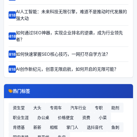
AI人工智能：未来科技无限引擎，难道不是推动时代发展的
68188
强大动
如何通过SEO神器，实现企业排名的逆袭，成为行业领先
68187
者？
如何快速掌握SEO核心技巧，一网打尽自学方法？
68186
AI创作新纪元，创意无限启航，如何开启的无限可能？
68185
热门标签
资生堂
大头
专用车
汽车行业
专职
助剂
职业生涯
办公桌
价格便宜
资费
小菜
肯德基
新新
相框
掌门人
选抖音代
鱼刺