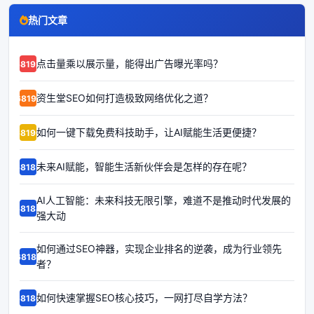
热门文章
点击量乘以展示量，能得出广告曝光率吗？
68192
资生堂SEO如何打造极致网络优化之道？
68191
如何一键下载免费科技助手，让AI赋能生活更便捷？
68190
未来AI赋能，智能生活新伙伴会是怎样的存在呢？
68189
AI人工智能：未来科技无限引擎，难道不是推动时代发展的
68188
强大动
如何通过SEO神器，实现企业排名的逆袭，成为行业领先
68187
者？
如何快速掌握SEO核心技巧，一网打尽自学方法？
68186