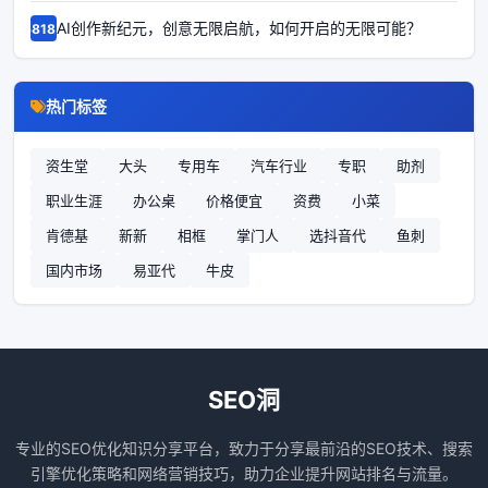
AI创作新纪元，创意无限启航，如何开启的无限可能？
68185
热门标签
资生堂
大头
专用车
汽车行业
专职
助剂
职业生涯
办公桌
价格便宜
资费
小菜
肯德基
新新
相框
掌门人
选抖音代
鱼刺
国内市场
易亚代
牛皮
SEO洞
专业的SEO优化知识分享平台，致力于分享最前沿的SEO技术、搜索
引擎优化策略和网络营销技巧，助力企业提升网站排名与流量。