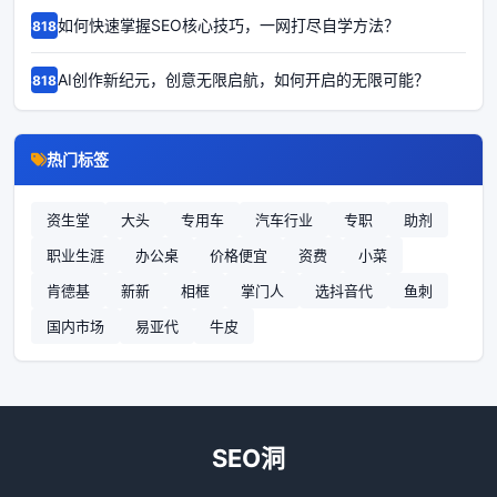
如何快速掌握SEO核心技巧，一网打尽自学方法？
68186
AI创作新纪元，创意无限启航，如何开启的无限可能？
68185
热门标签
资生堂
大头
专用车
汽车行业
专职
助剂
职业生涯
办公桌
价格便宜
资费
小菜
肯德基
新新
相框
掌门人
选抖音代
鱼刺
国内市场
易亚代
牛皮
SEO洞