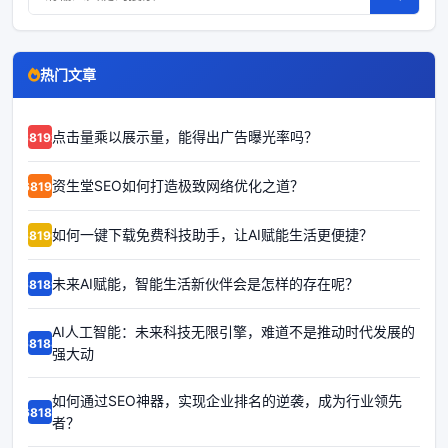
热门文章
点击量乘以展示量，能得出广告曝光率吗？
68192
资生堂SEO如何打造极致网络优化之道？
68191
如何一键下载免费科技助手，让AI赋能生活更便捷？
68190
未来AI赋能，智能生活新伙伴会是怎样的存在呢？
68189
AI人工智能：未来科技无限引擎，难道不是推动时代发展的
68188
强大动
如何通过SEO神器，实现企业排名的逆袭，成为行业领先
68187
者？