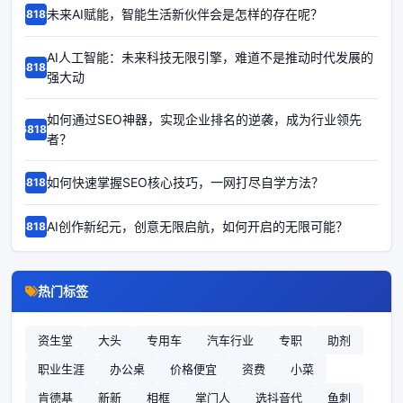
未来AI赋能，智能生活新伙伴会是怎样的存在呢？
68189
AI人工智能：未来科技无限引擎，难道不是推动时代发展的
68188
强大动
如何通过SEO神器，实现企业排名的逆袭，成为行业领先
68187
者？
如何快速掌握SEO核心技巧，一网打尽自学方法？
68186
AI创作新纪元，创意无限启航，如何开启的无限可能？
68185
热门标签
资生堂
大头
专用车
汽车行业
专职
助剂
职业生涯
办公桌
价格便宜
资费
小菜
肯德基
新新
相框
掌门人
选抖音代
鱼刺