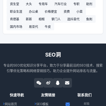
资生堂
大头
专用车
汽车行业
专职
助剂
职业生涯
办公桌
价格便宜
资费
小菜
肯德基
新新
相框
掌门人
选抖音代
鱼刺
国内市场
易亚代
牛皮
SEO洞
专业的SEO优化知识分享平台，致力于分享最前沿的SEO技术、搜索
引擎优化策略和网络营销技巧，助力企业提升网站排名与流量。
快速导航
友情链接
联系我们
网站首页
SEO模板
邮箱