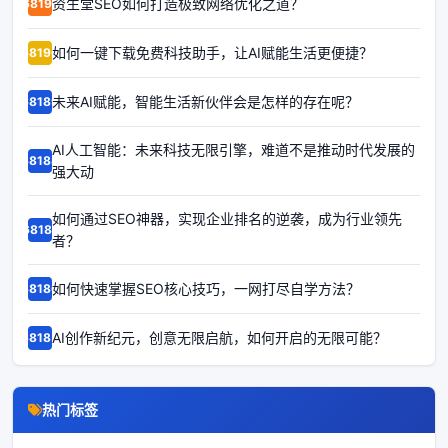
资生堂SEO如何打造极致网络优化之道？
68191
如何一键下载免费科技助手，让AI赋能生活更便捷？
68190
未来AI赋能，智能生活新伙伴会是怎样的存在呢？
68189
AI人工智能：未来科技无限引擎，难道不是推动时代发展的
68188
强大动
如何通过SEO神器，实现企业排名的逆袭，成为行业领先
68187
者？
如何快速掌握SEO核心技巧，一网打尽自学方法？
68186
AI创作新纪元，创意无限启航，如何开启的无限可能？
68185
热门标签