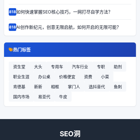
如何快速掌握SEO核心技巧，一网打尽自学方法？
68186
AI创作新纪元，创意无限启航，如何开启的无限可能？
68185
热门标签
资生堂
大头
专用车
汽车行业
专职
助剂
职业生涯
办公桌
价格便宜
资费
小菜
肯德基
新新
相框
掌门人
选抖音代
鱼刺
国内市场
易亚代
牛皮
SEO洞