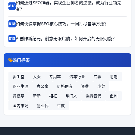
如何通过SEO神器，实现企业排名的逆袭，成为行业领先
68187
者？
如何快速掌握SEO核心技巧，一网打尽自学方法？
68186
AI创作新纪元，创意无限启航，如何开启的无限可能？
68185
热门标签
资生堂
大头
专用车
汽车行业
专职
助剂
职业生涯
办公桌
价格便宜
资费
小菜
肯德基
新新
相框
掌门人
选抖音代
鱼刺
国内市场
易亚代
牛皮