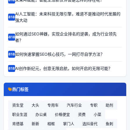
AI人工智能：未来科技无限引擎，难道不是推动时代发展的
68188
强大动
如何通过SEO神器，实现企业排名的逆袭，成为行业领先
68187
者？
如何快速掌握SEO核心技巧，一网打尽自学方法？
68186
AI创作新纪元，创意无限启航，如何开启的无限可能？
68185
热门标签
资生堂
大头
专用车
汽车行业
专职
助剂
职业生涯
办公桌
价格便宜
资费
小菜
肯德基
新新
相框
掌门人
选抖音代
鱼刺