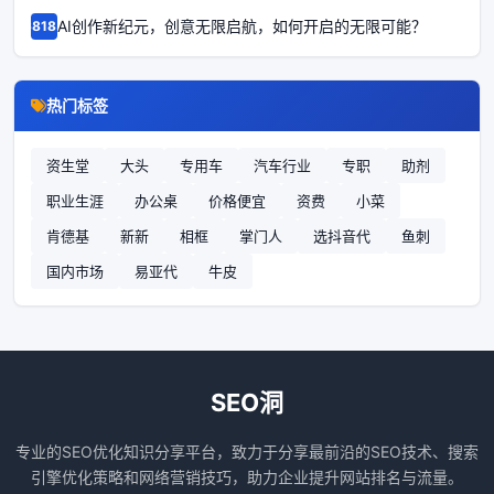
AI创作新纪元，创意无限启航，如何开启的无限可能？
68185
热门标签
资生堂
大头
专用车
汽车行业
专职
助剂
职业生涯
办公桌
价格便宜
资费
小菜
肯德基
新新
相框
掌门人
选抖音代
鱼刺
国内市场
易亚代
牛皮
SEO洞
专业的SEO优化知识分享平台，致力于分享最前沿的SEO技术、搜索
引擎优化策略和网络营销技巧，助力企业提升网站排名与流量。