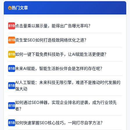
热门文章
点击量乘以展示量，能得出广告曝光率吗？
68192
资生堂SEO如何打造极致网络优化之道？
68191
如何一键下载免费科技助手，让AI赋能生活更便捷？
68190
未来AI赋能，智能生活新伙伴会是怎样的存在呢？
68189
AI人工智能：未来科技无限引擎，难道不是推动时代发展的
68188
强大动
如何通过SEO神器，实现企业排名的逆袭，成为行业领先
68187
者？
如何快速掌握SEO核心技巧，一网打尽自学方法？
68186