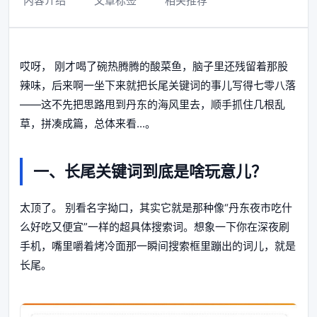
内容介绍
文章标签
相关推荐
哎呀， 刚才喝了碗热腾腾的酸菜鱼，脑子里还残留着那股
辣味，后来啊一坐下来就把长尾关键词的事儿写得七零八落
——这不先把思路甩到丹东的海风里去，顺手抓住几根乱
草，拼凑成篇，总体来看...。
一、
长尾关键词
到底是啥玩意儿？
太顶了。 别看名字拗口，其实它就是那种像“丹东夜市吃什
么好吃又便宜”一样的超具体搜索词。想象一下你在深夜刷
手机，嘴里嚼着烤冷面那一瞬间搜索框里蹦出的词儿，就是
长尾。